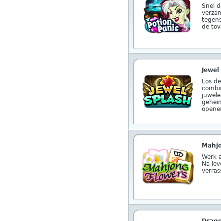
Snel d
verza
tegens
de tov
Jewel
Los d
combin
juwel
geheim
opene
Mahjo
Werk a
Na lev
verras