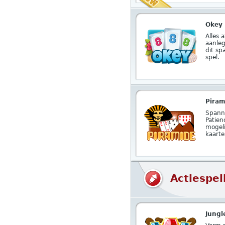
Okey
Alles 
aanleg
dit sp
spel.
Piram
Spann
Patien
mogeli
kaarte
Actiespel
Jungl