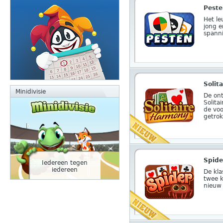
Pest
Het le
jong 
spann
Solit
Minidivisie
De on
Solita
de vo
getrok
Spide
Iedereen tegen
iedereen
De kla
twee k
nieuw 