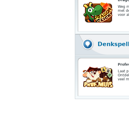
Drago
Weg m
met de
voor a
Denkspel
Profe
Laat p
Ontdek
veel m