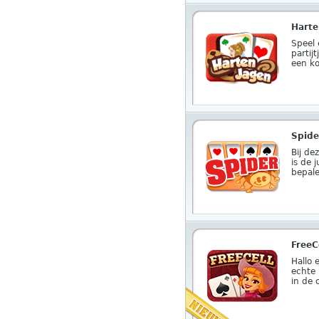
Harte
Speel 
partij
een ko
Spide
Bij de
is de j
bepal
FreeC
Hallo 
echte 
in de 