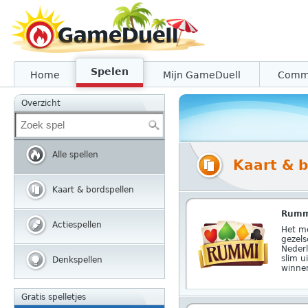
Spelen
Home
Mijn GameDuell
Comm
Overzicht
Alle spellen
Kaart & b
Kaart & bordspellen
Rumm
Actiespellen
Het me
gezels
Nederl
slim u
Denkspellen
winne
Gratis spelletjes