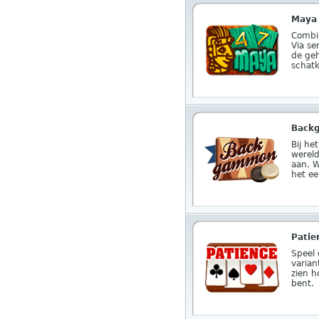
Maya 
Combin
Via se
de ge
schat
Back
Bij he
wereld
aan. W
het ee
Patie
Speel
varian
zien h
bent.