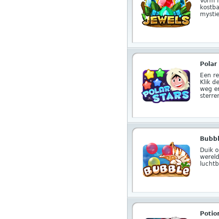
Vorm r
kostba
mystie
Polar
Een re
Klik d
weg e
sterre
Bubb
Duik o
wereld
luchtb
Potio