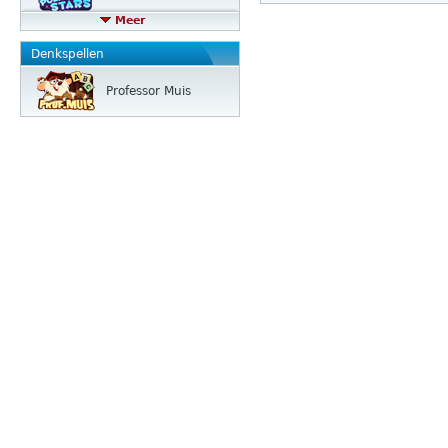
Meer
Denkspellen
Professor Muis