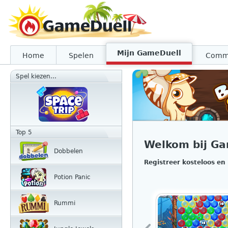
Mijn GameDuell
Home
Spelen
Comm
Spel kiezen...
Top 5
Welkom bij G
Dobbelen
Registreer kosteloos e
Potion Panic
Rummi