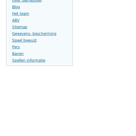
Over GameDuell
Blog
Het team
ABV
Sitemap
Gegevens- bescherming
Speel bewust
Pers
Banen
Spellen informatie