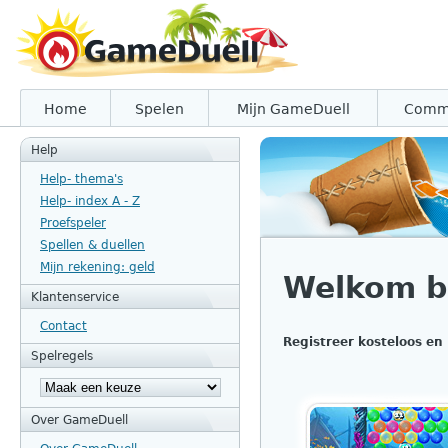
Home
Spelen
Mijn GameDuell
Comm
Help
Help- thema's
Help- index A - Z
Proefspeler
Spellen & duellen
Mijn rekening: geld
Welkom b
Klantenservice
Contact
Registreer kosteloos en
Spelregels
Over GameDuell