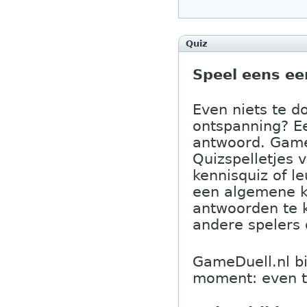
Quiz
Speel eens ee
Even niets te d
ontspanning? Ee
antwoord. GameD
Quizspelletjes 
kennisquiz of l
een algemene ke
antwoorden te k
andere spelers
GameDuell.nl bi
moment: even tu