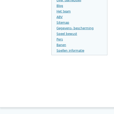
Over GameDuell
Blog
Het team
ABV
Sitemap
Gegevens- bescherming
Speel bewust
Pers
Banen
Spellen informatie
Home
Impressum
Klantenservice
Over G