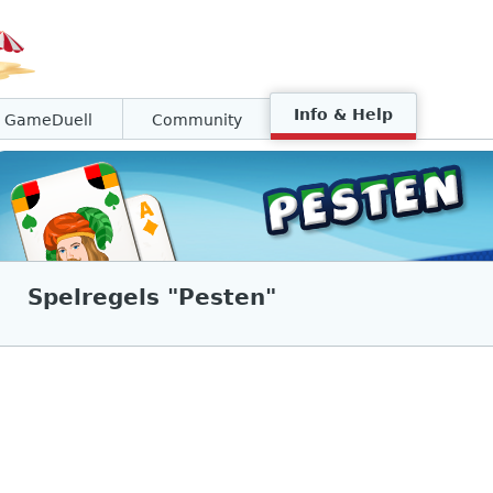
Info & Help
n GameDuell
Community
Spelregels "Pesten"