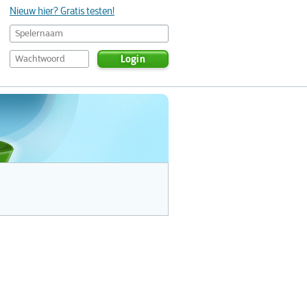
Nieuw hier? Gratis testen!
Login