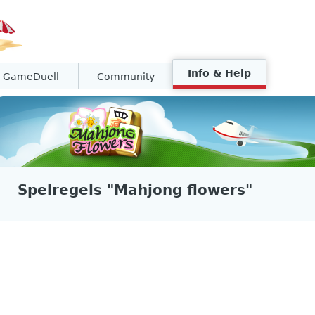
Info & Help
n GameDuell
Community
Spelregels "Mahjong flowers"