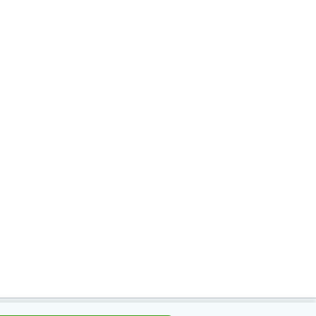
Toegankelijkheid
Banen
Spellen informatie