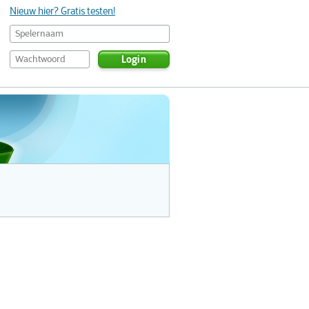
Nieuw hier? Gratis testen!
Login