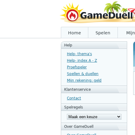
Home
Spelen
Mij
Help
Help- thema's
Help- index A - Z
Proefspeler
Spellen & duellen
Mijn rekening: geld
Klantenservice
Contact
Spelregels
Over GameDuell