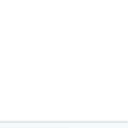
Toegankelijkheid
Banen
Spellen informatie