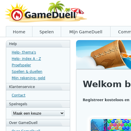
Home
Spelen
Mijn GameDuell
Comm
Help
Help- thema's
Help- index A - Z
Proefspeler
Spellen & duellen
Mijn rekening: geld
Welkom b
Klantenservice
Contact
Registreer kosteloos en
Spelregels
Over GameDuell