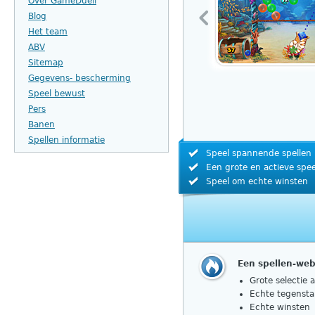
Over GameDuell
Blog
Het team
ABV
Sitemap
Gegevens- bescherming
Speel bewust
Pers
Banen
Spellen informatie
Speel spannende spellen
Een grote en actieve sp
Speel om echte winsten
Een spellen-web
Grote selectie 
Echte tegensta
Echte winsten