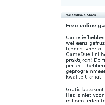
Free Online Games
Free online g
Gameliefhebbers
wel eens gefru
tijdens, voor o
GameDuell.nl he
praktijken! De 
perfect, hebben
geprogrammeerd
kwaliteit krijgt!
Gratis betekent
Het is niet voo
miljoen leden te