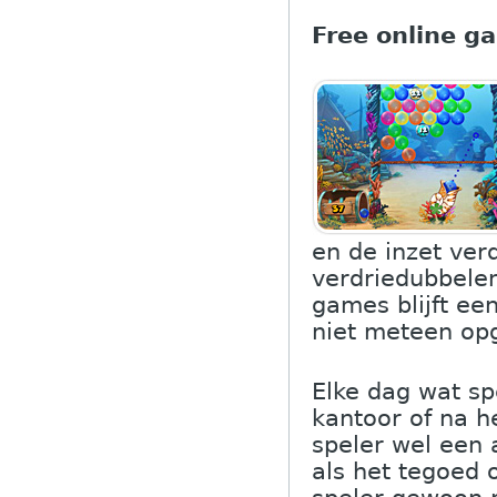
Free online g
en de inzet ver
verdriedubbelen
games blijft een
niet meteen opge
Elke dag wat sp
kantoor of na h
speler wel een 
als het tegoed 