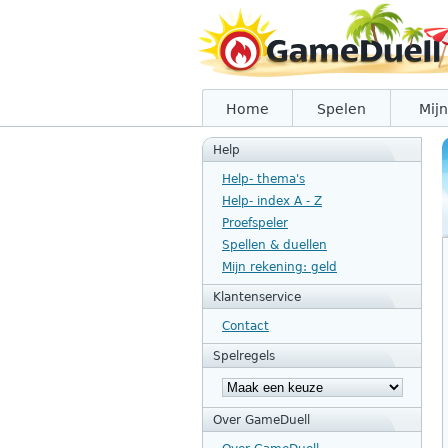
Home
Spelen
Mij
Help
Help- thema's
Help- index A - Z
Proefspeler
Spellen & duellen
Mijn rekening: geld
Klantenservice
Contact
Spelregels
Over GameDuell