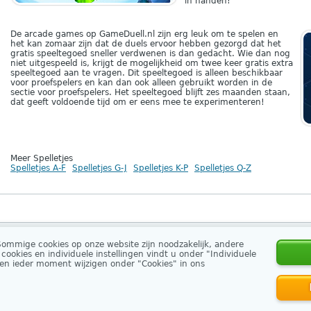
in handen!
De arcade games op GameDuell.nl zijn erg leuk om te spelen en
het kan zomaar zijn dat de duels ervoor hebben gezorgd dat het
gratis speeltegoed sneller verdwenen is dan gedacht. Wie dan nog
niet uitgespeeld is, krijgt de mogelijkheid om twee keer gratis extra
speeltegoed aan te vragen. Dit speeltegoed is alleen beschikbaar
voor proefspelers en kan dan ook alleen gebruikt worden in de
sectie voor proefspelers. Het speeltegoed blijft zes maanden staan,
dat geeft voldoende tijd om er eens mee te experimenteren!
Meer Spelletjes
Spelletjes A-F
Spelletjes G-J
Spelletjes K-P
Spelletjes Q-Z
ameDuell
Sitemap
ABV
Herroepingsrecht
Gegevensbescherming
Sommige cookies op onze website zijn noodzakelijk, andere
 cookies en individuele instellingen vindt u onder "Individuele
ren ieder moment wijzigen onder "Cookies" in ons
España
Nederland
Sverige
Danmark
Deutschl
© GameDuell 2003-2026