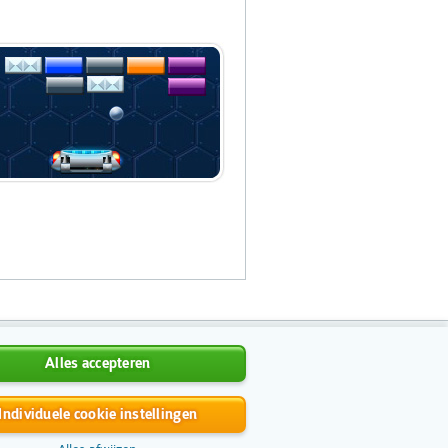
Toegankelijkheid
Banen
Spellen informatie
Alles accepteren
and
Österreich
Individuele cookie instellingen