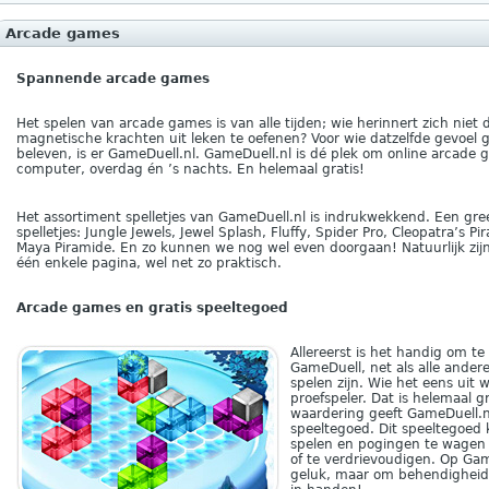
Arcade games
Spannende arcade games
Het spelen van arcade games is van alle tijden; wie herinnert zich niet 
magnetische krachten uit leken te oefenen? Voor wie datzelfde gevoel g
beleven, is er GameDuell.nl. GameDuell.nl is dé plek om online arcade
computer, overdag én ’s nachts. En helemaal gratis!
Het assortiment spelletjes van GameDuell.nl is indrukwekkend. Een gr
spelletjes: Jungle Jewels, Jewel Splash, Fluffy, Spider Pro, Cleopatra’s P
Maya Piramide. En zo kunnen we nog wel even doorgaan! Natuurlijk zijn a
één enkele pagina, wel net zo praktisch.
Arcade games en gratis speeltegoed
Allereerst is het handig om t
GameDuell, net als alle andere
spelen zijn. Wie het eens uit w
proefspeler. Dat is helemaal gra
waardering geeft GameDuell.nl
speeltegoed. Dit speeltegoed
spelen en pogingen te wagen
of te verdrievoudigen. Op Gam
geluk, maar om behendigheid. 